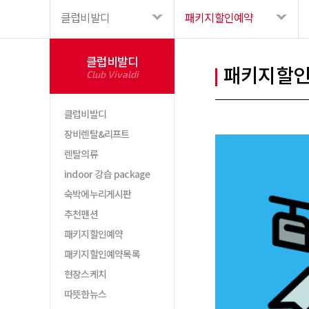
클럽비발디
패키지할인예약
클럽비발디
패키지할
Club Vivaldi
클럽비발디
장비렌탈&리프트
렌탈의류
indoor 강습 package
숙박에누리게시판
추천펜션
패키지할인예약
패키지할인예약목록
현장스케치
따뜻한뉴스