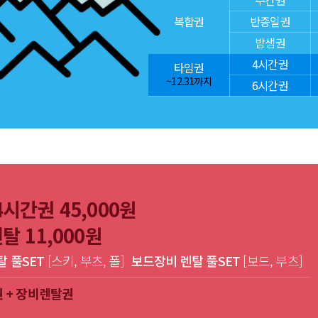
주간권
복합권
반종일권
밤샘권
4시간권
타임권
~12.31까지
6시간권
시간권 45,000원
탈 11,000원
 풀SET
[스키, 부츠, 폴]
보드장비 렌탈 풀SET
[보드, 부츠]
 + 장비렌탈권