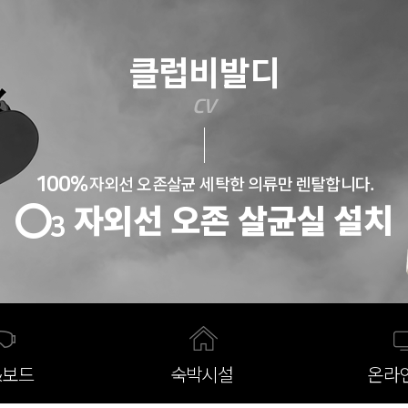
반복내용 건너뛰기
클럽비발디
CV
자외선 오존살균 세탁한 의류만 렌탈합니다.
100%
자외선 오존 살균실 설치
3
&보드
숙박시설
온라