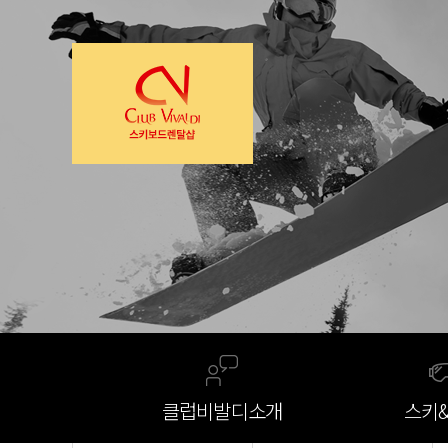
클럽비발디
소개
스키