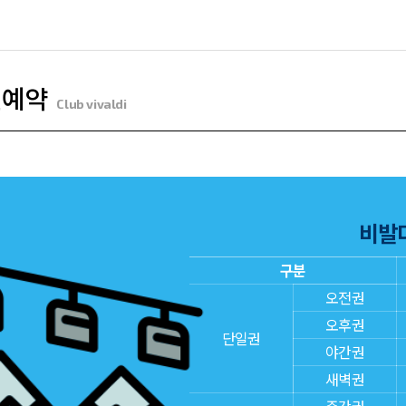
인예약
Club vivaldi
비발
구분
오전권
오후권
단일권
야간권
새벽권