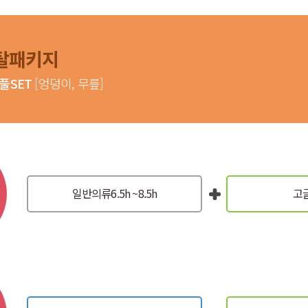
탈패키지
풀SET
[엉덩이, 무릎]
일반의류
6.5h ~8.5h
고